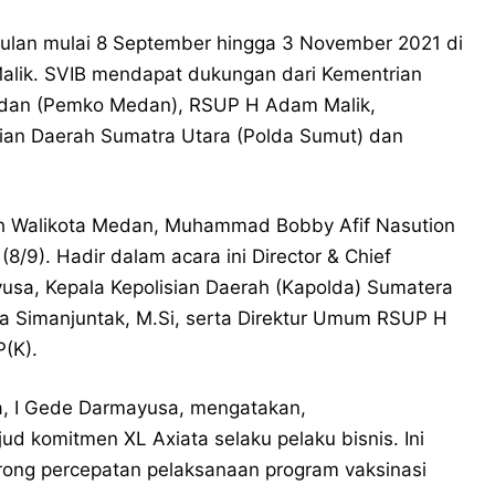
bulan mulai 8 September hingga 3 November 2021 di
lik. SVIB mendapat dukungan dari Kementrian
edan (Pemko Medan), RSUP H Adam Malik,
sian Daerah Sumatra Utara (Polda Sumut) dan
h Walikota Medan, Muhammad Bobby Afif Nasution
/9). Hadir dalam acara ini Director & Chief
yusa, Kepala Kepolisian Daerah (Kapolda) Sumatera
utra Simanjuntak, M.Si, serta Direktur Umum RSUP H
P(K).
ta, I Gede Darmayusa, mengatakan,
d komitmen XL Axiata selaku pelaku bisnis. Ini
ng percepatan pelaksanaan program vaksinasi