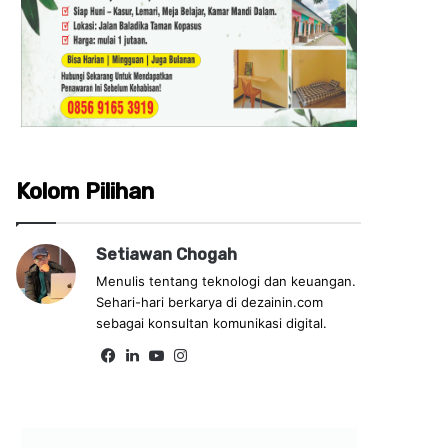
Kolom Pilihan
Setiawan Chogah
Menulis tentang teknologi dan keuangan.
Sehari-hari berkarya di dezainin.com
sebagai konsultan komunikasi digital.
Fa
Lin
Yo
Ins
ce
ke
uT
tag
bo
dIn
ub
ra
ok
e
m