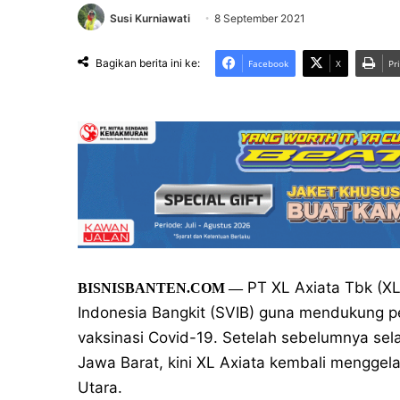
Susi Kurniawati
8 September 2021
Bagikan berita ini ke:
Facebook
X
Pr
PT XL Axiata Tbk (XL
BISNISBANTEN.COM —
Indonesia Bangkit (SVIB) guna mendukung 
vaksinasi Covid-19. Setelah sebelumnya sel
Jawa Barat, kini XL Axiata kembali mengge
Utara.