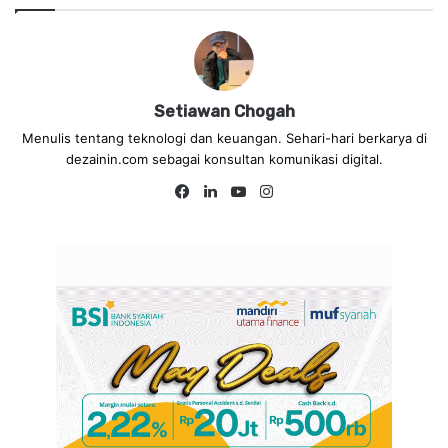
Setiawan Chogah
Menulis tentang teknologi dan keuangan. Sehari-hari berkarya di
dezainin.com sebagai konsultan komunikasi digital.
Fa
Lin
Yo
Ins
ce
ke
uT
tag
bo
dIn
ub
ra
ok
e
m