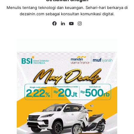
Menulis tentang teknologi dan keuangan. Sehari-hari berkarya di
dezainin.com sebagai konsultan komunikasi digital.
Fa
Lin
Yo
Ins
ce
ke
uT
tag
bo
dIn
ub
ra
ok
e
m