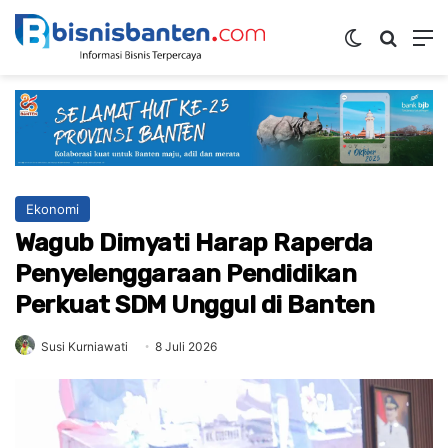
Switch ski
Mencar
M
Ekonomi
Wagub Dimyati Harap Raperda
Penyelenggaraan Pendidikan
Perkuat SDM Unggul di Banten
Susi Kurniawati
8 Juli 2026