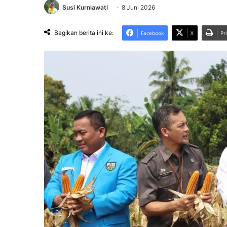
Susi Kurniawati
8 Juni 2026
Bagikan berita ini ke:
Facebook
X
Pr