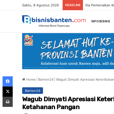
Sabtu, 8 Agustus 2026
HEADLINE
INFO BISNIS
Facebook
Home
|
Banten24
|
Wagub Dimyati Apresiasi Keterliba
X
Banten24
Print
Wagub Dimyati Apresiasi Kete
Ketahanan Pangan