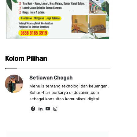
Kolom Pilihan
Setiawan Chogah
Menulis tentang teknologi dan keuangan.
Sehari-hari berkarya di dezainin.com
sebagai konsultan komunikasi digital.
Fa
Lin
Yo
Ins
ce
ke
uT
tag
bo
dIn
ub
ra
ok
e
m