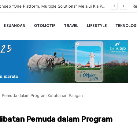
Transformasi Digital Perkuat Layanan, Bank bjb Raih Lima Titanium Awards pada PRIMA Awards 2026
Re
KEUANGAN
OTOMOTIF
TRAVEL
LIFESTYLE
TEKNOLOG
tan Pemuda dalam Program Ketahanan Pangan
rlibatan Pemuda dalam Program