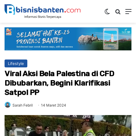
Switch ski
Mencar
M
Lifestyle
Viral Aksi Bela Palestina di CFD
Dibubarkan, Begini Klarifikasi
Satpol PP
Sarah Febril
14 Maret 2024