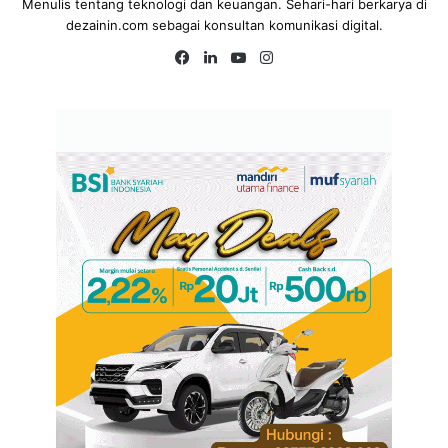
Menulis tentang teknologi dan keuangan. Sehari-hari berkarya di
dezainin.com sebagai konsultan komunikasi digital.
Fa
Lin
Yo
Ins
ce
ke
uT
tag
bo
dIn
ub
ra
ok
e
m