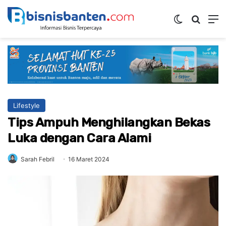
Switch ski
Mencar
M
Lifestyle
Tips Ampuh Menghilangkan Bekas
Luka dengan Cara Alami
Sarah Febril
16 Maret 2024