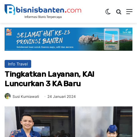
Switch ski
Mencar
M
Info Travel
Tingkatkan Layanan, KAI
Luncurkan 3 KA Baru
Susi Kurniawati
24 Januari 2024