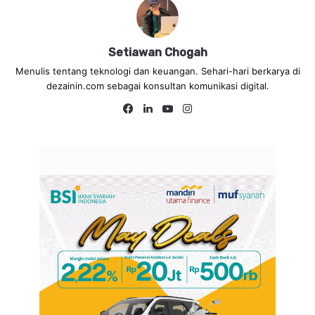
Setiawan Chogah
Menulis tentang teknologi dan keuangan. Sehari-hari berkarya di
dezainin.com sebagai konsultan komunikasi digital.
Fa
Lin
Yo
Ins
ce
ke
uT
tag
bo
dIn
ub
ra
ok
e
m