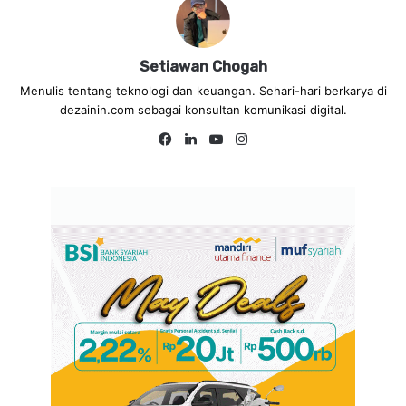
Setiawan Chogah
Menulis tentang teknologi dan keuangan. Sehari-hari berkarya di
dezainin.com sebagai konsultan komunikasi digital.
Fa
Lin
Yo
Ins
ce
ke
uT
tag
bo
dIn
ub
ra
ok
e
m