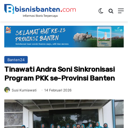
Switch ski
Mencar
M
Banten24
Tinawati Andra Soni Sinkronisasi
Program PKK se-Provinsi Banten
Susi Kurniawati
14 Februari 2026