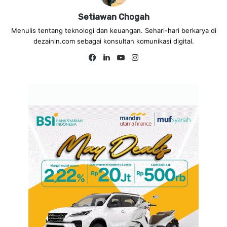
Setiawan Chogah
Menulis tentang teknologi dan keuangan. Sehari-hari berkarya di
dezainin.com sebagai konsultan komunikasi digital.
Fa
Lin
Yo
Ins
ce
ke
uT
tag
bo
dIn
ub
ra
ok
e
m