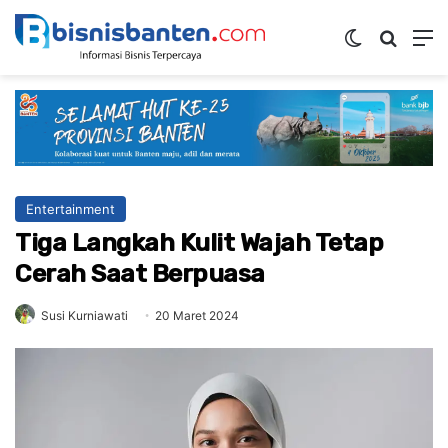
Switch ski
Mencar
M
Entertainment
Tiga Langkah Kulit Wajah Tetap
Cerah Saat Berpuasa
Susi Kurniawati
20 Maret 2024