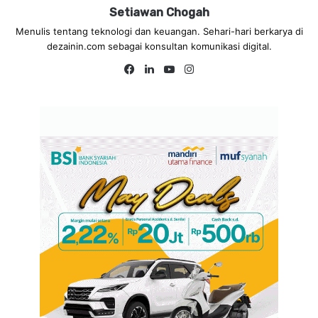
Setiawan Chogah
Menulis tentang teknologi dan keuangan. Sehari-hari berkarya di
dezainin.com sebagai konsultan komunikasi digital.
Fa
Lin
Yo
Ins
ce
ke
uT
tag
bo
dIn
ub
ra
ok
e
m