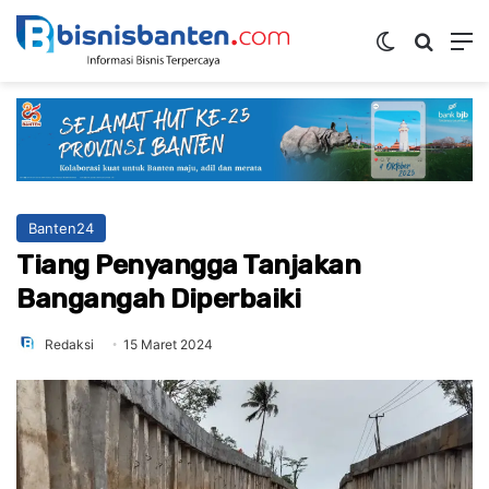
Switch ski
Mencar
M
Banten24
Tiang Penyangga Tanjakan
Bangangah Diperbaiki
Redaksi
15 Maret 2024