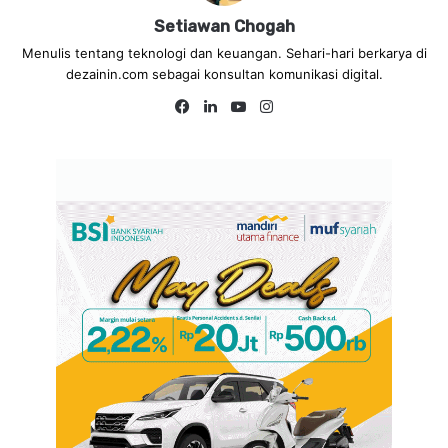
Setiawan Chogah
Menulis tentang teknologi dan keuangan. Sehari-hari berkarya di
dezainin.com sebagai konsultan komunikasi digital.
Fa
Lin
Yo
Ins
ce
ke
uT
tag
bo
dIn
ub
ra
ok
e
m