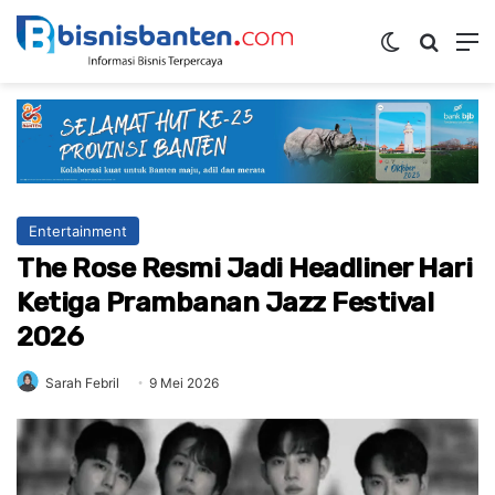
Switch ski
Mencar
M
Entertainment
The Rose Resmi Jadi Headliner Hari
Ketiga Prambanan Jazz Festival
2026
Sarah Febril
9 Mei 2026