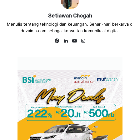
Setiawan Chogah
Menulis tentang teknologi dan keuangan. Sehari-hari berkarya di
dezainin.com sebagai konsultan komunikasi digital.
Fa
Lin
Yo
Ins
ce
ke
uT
tag
bo
dIn
ub
ra
ok
e
m