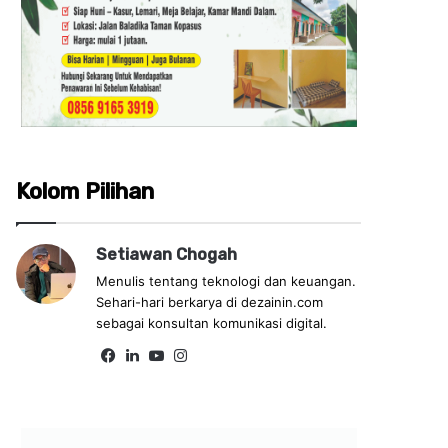
Kolom Pilihan
Setiawan Chogah
Menulis tentang teknologi dan keuangan.
Sehari-hari berkarya di dezainin.com
sebagai konsultan komunikasi digital.
Fa
Lin
Yo
Ins
ce
ke
uT
tag
bo
dIn
ub
ra
ok
e
m