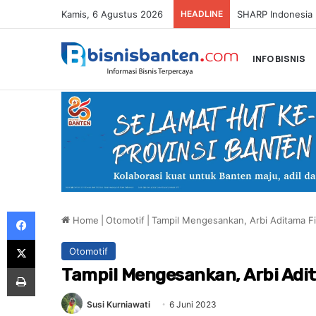
Kamis, 6 Agustus 2026
HEADLINE
Honda Resmi Buk
INFO BISNIS
Facebook
Home
|
Otomotif
|
Tampil Mengesankan, Arbi Aditama Fi
X
Otomotif
Print
Tampil Mengesankan, Arbi Adit
Susi Kurniawati
6 Juni 2023