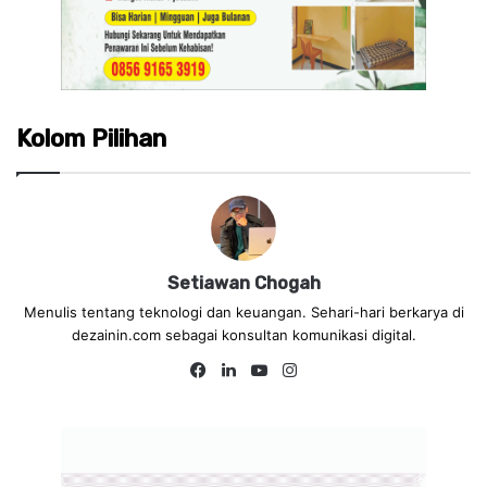
Kolom Pilihan
Setiawan Chogah
Menulis tentang teknologi dan keuangan. Sehari-hari berkarya di
dezainin.com sebagai konsultan komunikasi digital.
Fa
Lin
Yo
Ins
ce
ke
uT
tag
bo
dIn
ub
ra
ok
e
m