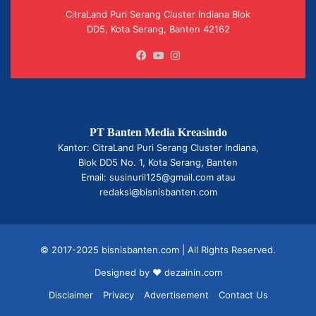
CitraLand Puri Serang Cluster Indiana Blok
DD5, Kota Serang, Banten 42162
Facebook
YouTube
Instagram
PT Banten Media Kreasindo
Kantor: CitraLand Puri Serang Cluster Indiana,
Blok DD5 No. 1, Kota Serang, Banten
Email: susinuril125@gmail.com atau
redaksi@bisnisbanten.com
© 2017-2025 bisnisbanten.com | All Rights Reserved.
Designed by ❤
dezainin.com
Disclaimer
Privacy
Advertisement
Contact Us