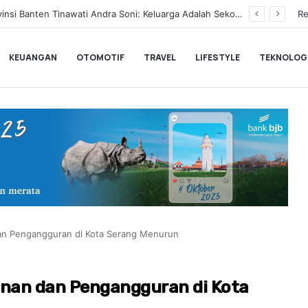
BLACKPINK Gelar Meet & Greet Spesial Rayakan Anniversary ke-10, Ini Syarat dan Jadwalnya
Re
KEUANGAN
OTOMOTIF
TRAVEL
LIFESTYLE
TEKNOLOG
dan Pengangguran di Kota Serang Menurun
inan dan Pengangguran di Kota