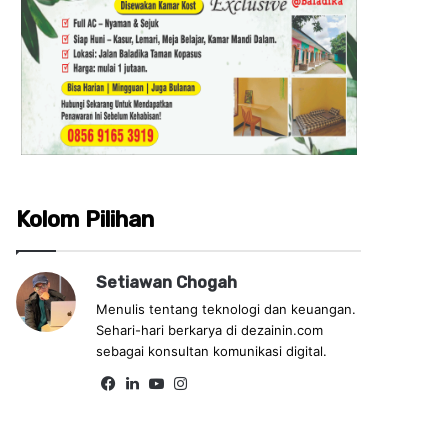
Kolom Pilihan
Setiawan Chogah
Menulis tentang teknologi dan keuangan.
Sehari-hari berkarya di dezainin.com
sebagai konsultan komunikasi digital.
Fa
Lin
Yo
Ins
ce
ke
uT
tag
bo
dIn
ub
ra