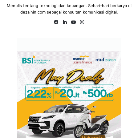
Menulis tentang teknologi dan keuangan. Sehari-hari berkarya di
dezainin.com sebagai konsultan komunikasi digital.
Fa
Lin
Yo
Ins
ce
ke
uT
tag
bo
dIn
ub
ra
ok
e
m