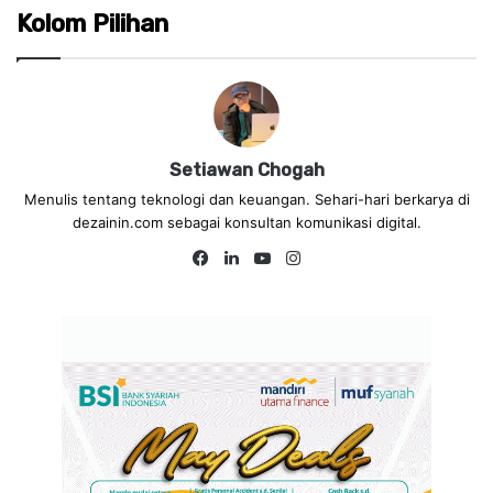
Kolom Pilihan
Setiawan Chogah
Menulis tentang teknologi dan keuangan. Sehari-hari berkarya di
dezainin.com sebagai konsultan komunikasi digital.
Fa
Lin
Yo
Ins
ce
ke
uT
tag
bo
dIn
ub
ra
ok
e
m