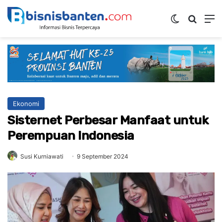
Switch ski
Mencar
M
Ekonomi
Sisternet Perbesar Manfaat untuk
Perempuan Indonesia
Susi Kurniawati
9 September 2024