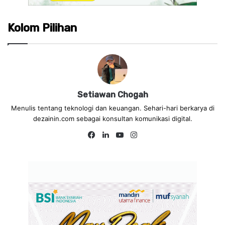
Kolom Pilihan
Setiawan Chogah
Menulis tentang teknologi dan keuangan. Sehari-hari berkarya di
dezainin.com sebagai konsultan komunikasi digital.
Fa
Lin
Yo
Ins
ce
ke
uT
tag
bo
dIn
ub
ra
ok
e
m