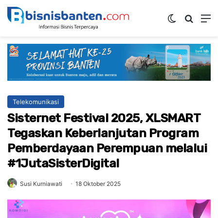
Switch ski
Mencar
M
Telekomunikasi
Sisternet Festival 2025, XLSMART
Tegaskan Keberlanjutan Program
Pemberdayaan Perempuan melalui
#1JutaSisterDigital
Susi Kurniawati
18 Oktober 2025