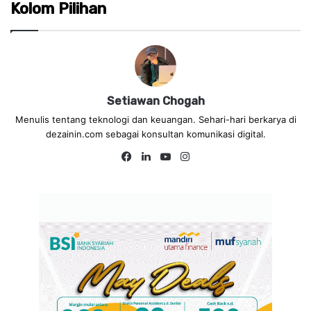
Kolom Pilihan
Setiawan Chogah
Menulis tentang teknologi dan keuangan. Sehari-hari berkarya di
dezainin.com sebagai konsultan komunikasi digital.
Fa
Lin
Yo
Ins
ce
ke
uT
tag
bo
dIn
ub
ra
ok
e
m