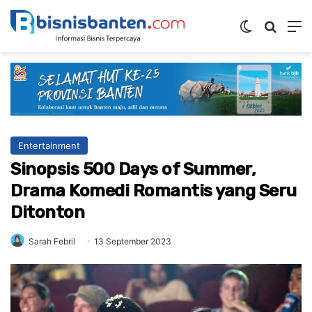
Switch ski
Mencar
M
Entertainment
Sinopsis 500 Days of Summer,
Drama Komedi Romantis yang Seru
Ditonton
Sarah Febril
13 September 2023