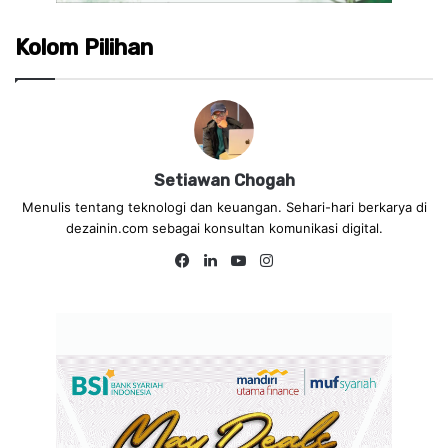
Kolom Pilihan
Setiawan Chogah
Menulis tentang teknologi dan keuangan. Sehari-hari berkarya di
dezainin.com sebagai konsultan komunikasi digital.
Fa
Lin
Yo
Ins
ce
ke
uT
tag
bo
dIn
ub
ra
ok
e
m