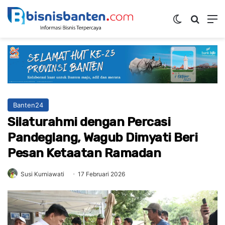
Switch ski
Mencar
M
Banten24
Silaturahmi dengan Percasi
Pandeglang, Wagub Dimyati Beri
Pesan Ketaatan Ramadan
Susi Kurniawati
17 Februari 2026