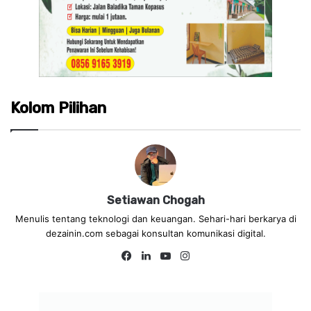
Kolom Pilihan
Setiawan Chogah
Menulis tentang teknologi dan keuangan. Sehari-hari berkarya di
dezainin.com sebagai konsultan komunikasi digital.
Fa
Lin
Yo
Ins
ce
ke
uT
tag
bo
dIn
ub
ra
ok
e
m