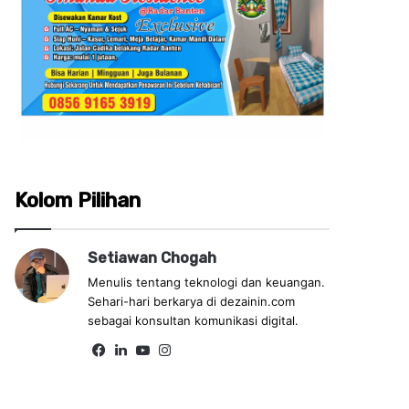
Kolom Pilihan
Setiawan Chogah
Menulis tentang teknologi dan keuangan.
Sehari-hari berkarya di dezainin.com
sebagai konsultan komunikasi digital.
Fa
Lin
Yo
Ins
ce
ke
uT
tag
bo
dIn
ub
ra