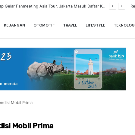
Gubernur Banten Andra Soni dan PLN Perkuat Sinergi Pasokan Listrik untuk Dukung Investasi
Re
KEUANGAN
OTOMOTIF
TRAVEL
LIFESTYLE
TEKNOLOG
ondisi Mobil Prima
isi Mobil Prima