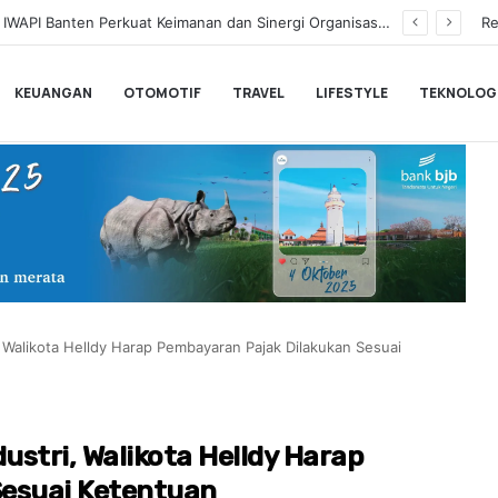
IWAPI Banten Gelar Pengajian, Wujud Syukur Kepengurusan Baru dan Doakan Pemberangkatan Umrah
Re
KEUANGAN
OTOMOTIF
TRAVEL
LIFESTYLE
TEKNOLOG
 Walikota Helldy Harap Pembayaran Pajak Dilakukan Sesuai
stri, Walikota Helldy Harap
Sesuai Ketentuan