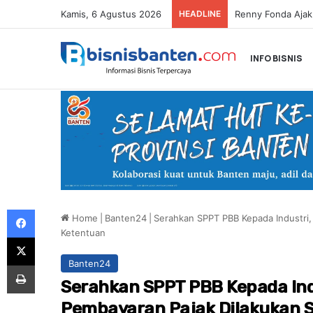
Kamis, 6 Agustus 2026
HEADLINE
INFO BISNIS
Facebook
Home
|
Banten24
|
Serahkan SPPT PBB Kepada Industri,
Ketentuan
X
Banten24
Print
Serahkan SPPT PBB Kepada Indu
Pembayaran Pajak Dilakukan 