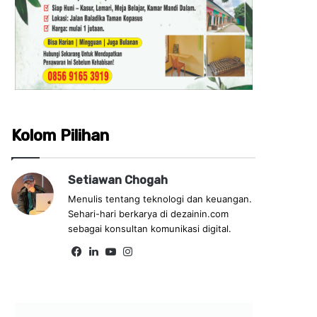
Kolom Pilihan
Setiawan Chogah
Menulis tentang teknologi dan keuangan.
Sehari-hari berkarya di dezainin.com
sebagai konsultan komunikasi digital.
Fa
Lin
Yo
Ins
ce
ke
uT
tag
bo
dIn
ub
ra
ok
e
m