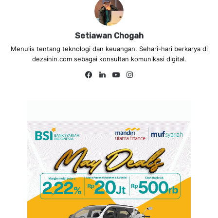
Setiawan Chogah
Menulis tentang teknologi dan keuangan. Sehari-hari berkarya di
dezainin.com sebagai konsultan komunikasi digital.
Fa
Lin
Yo
Ins
ce
ke
uT
tag
bo
dIn
ub
ra
ok
e
m