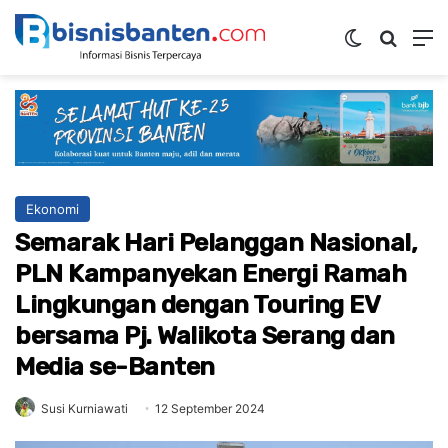
Switch ski
Mencar
M
Ekonomi
Semarak Hari Pelanggan Nasional,
PLN Kampanyekan Energi Ramah
Lingkungan dengan Touring EV
bersama Pj. Walikota Serang dan
Media se-Banten
Susi Kurniawati
12 September 2024