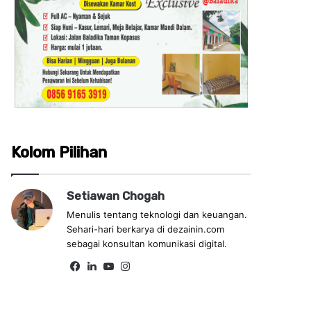
Kolom Pilihan
Setiawan Chogah
Menulis tentang teknologi dan keuangan.
Sehari-hari berkarya di dezainin.com
sebagai konsultan komunikasi digital.
Fa
Lin
Yo
Ins
ce
ke
uT
tag
bo
dIn
ub
ra