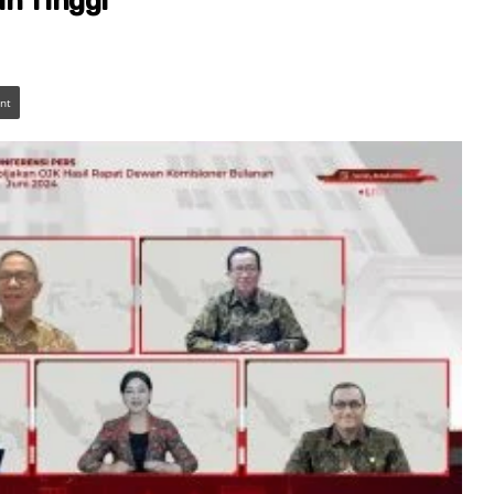
h Tinggi
int