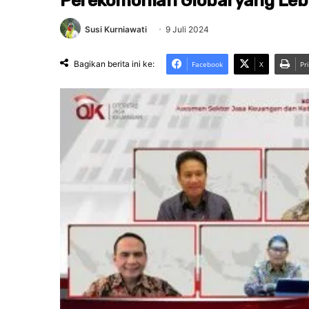
Perekomonian Global yang Lebi
Susi Kurniawati
9 Juli 2024
Bagikan berita ini ke:
Facebook
X
Pr