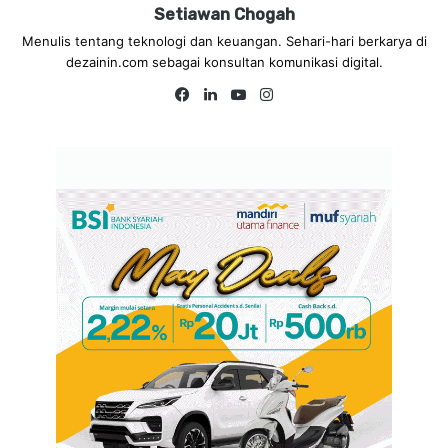
Setiawan Chogah
Menulis tentang teknologi dan keuangan. Sehari-hari berkarya di
dezainin.com sebagai konsultan komunikasi digital.
Fa
Lin
Yo
Ins
ce
ke
uT
tag
bo
dIn
ub
ra
ok
e
m