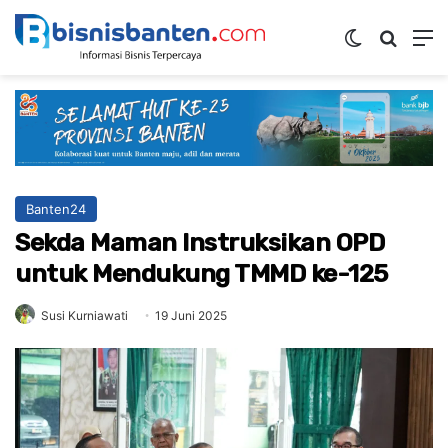
Switch ski
Mencar
M
Banten24
Sekda Maman Instruksikan OPD
untuk Mendukung TMMD ke-125
Susi Kurniawati
19 Juni 2025