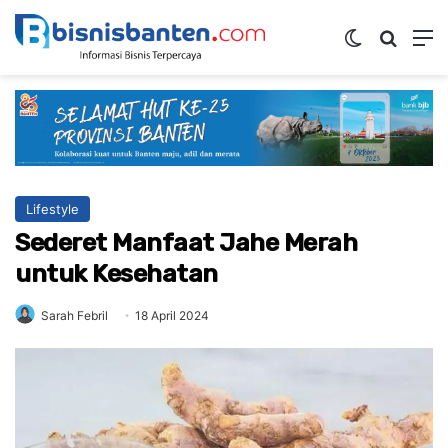
Switch ski
Mencar
M
Lifestyle
Sederet Manfaat Jahe Merah
untuk Kesehatan
Sarah Febril
18 April 2024