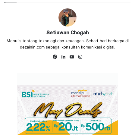
Setiawan Chogah
Menulis tentang teknologi dan keuangan. Sehari-hari berkarya di
dezainin.com sebagai konsultan komunikasi digital.
Fa
Lin
Yo
Ins
ce
ke
uT
tag
bo
dIn
ub
ra
ok
e
m