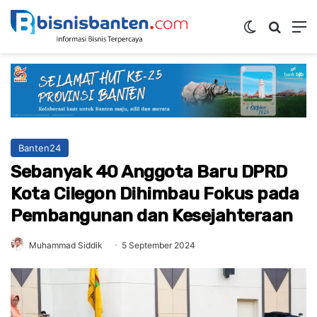
Switch ski
Mencar
M
Banten24
Sebanyak 40 Anggota Baru DPRD
Kota Cilegon Dihimbau Fokus pada
Pembangunan dan Kesejahteraan
Muhammad Siddik
5 September 2024