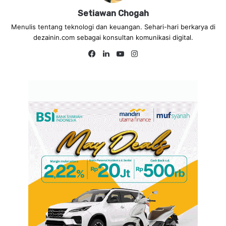
Setiawan Chogah
Menulis tentang teknologi dan keuangan. Sehari-hari berkarya di
dezainin.com sebagai konsultan komunikasi digital.
Fa
Lin
Yo
Ins
ce
ke
uT
tag
bo
dIn
ub
ra
ok
e
m