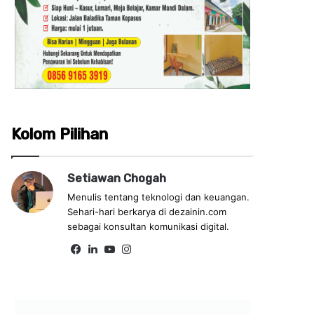
Kolom Pilihan
Setiawan Chogah
Menulis tentang teknologi dan keuangan.
Sehari-hari berkarya di dezainin.com
sebagai konsultan komunikasi digital.
Fa
Lin
Yo
Ins
ce
ke
uT
tag
bo
dIn
ub
ra
ok
e
m