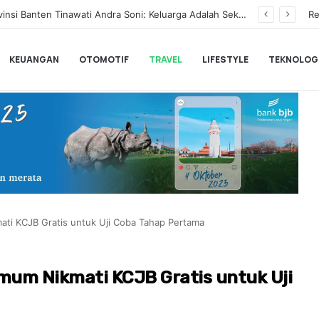
BLACKPINK Gelar Meet & Greet Spesial Rayakan Anniversary ke-10, Ini Syarat dan Jadwalnya
Re
KEUANGAN
OTOMOTIF
TRAVEL
LIFESTYLE
TEKNOLOG
ti KCJB Gratis untuk Uji Coba Tahap Pertama
um Nikmati KCJB Gratis untuk Uji