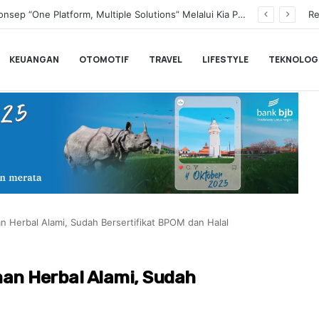
Transformasi Digital Perkuat Layanan, Bank bjb Raih Lima Titanium Awards pada PRIMA Awards 2026
Re
KEUANGAN
OTOMOTIF
TRAVEL
LIFESTYLE
TEKNOLOG
n Herbal Alami, Sudah Bersertifikat BPOM dan Halal
man Herbal Alami, Sudah