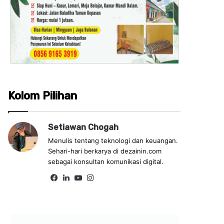
Kolom Pilihan
Setiawan Chogah
Menulis tentang teknologi dan keuangan.
Sehari-hari berkarya di dezainin.com
sebagai konsultan komunikasi digital.
Fa
Lin
Yo
Ins
ce
ke
uT
tag
bo
dIn
ub
ra
ok
e
m