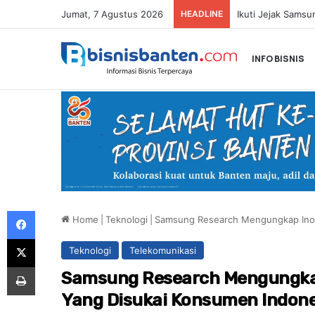
Jumat, 7 Agustus 2026
HEADLINE
INFO BISNIS
Facebook
Home
|
Teknologi
|
Samsung Research Mengungkap Inova
X
Teknologi
Telekomunikasi
Print
Samsung Research Mengungkap I
Yang Disukai Konsumen Indon