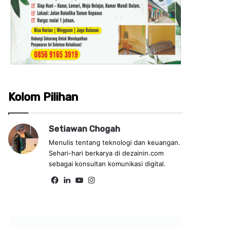
Kolom Pilihan
Setiawan Chogah
Menulis tentang teknologi dan keuangan.
Sehari-hari berkarya di dezainin.com
sebagai konsultan komunikasi digital.
Fa
Lin
Yo
Ins
ce
ke
uT
tag
bo
dIn
ub
ra
ok
e
m