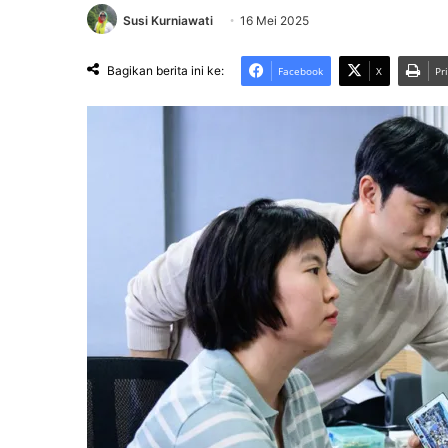
Susi Kurniawati
16 Mei 2025
Bagikan berita ini ke:
Facebook
X
Pr