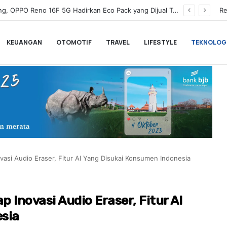
Wamenkeu Juda Agung Optimis Ekonomi Tumbuh Kuat dan Fiskal Tetap Terjaga di Tengah Ketidakpastian Global
Re
KEUANGAN
OTOMOTIF
TRAVEL
LIFESTYLE
TEKNOLOG
si Audio Eraser, Fitur AI Yang Disukai Konsumen Indonesia
novasi Audio Eraser, Fitur AI
esia