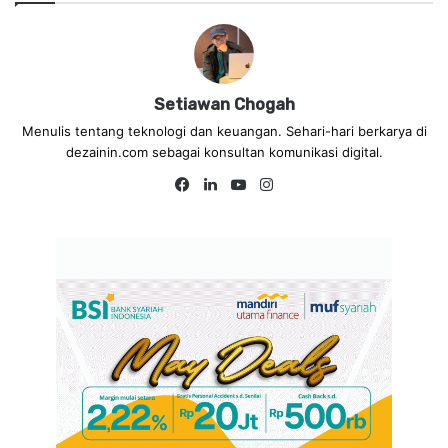
Setiawan Chogah
Menulis tentang teknologi dan keuangan. Sehari-hari berkarya di
dezainin.com sebagai konsultan komunikasi digital.
Fa
Lin
Yo
Ins
ce
ke
uT
tag
bo
dIn
ub
ra
ok
e
m