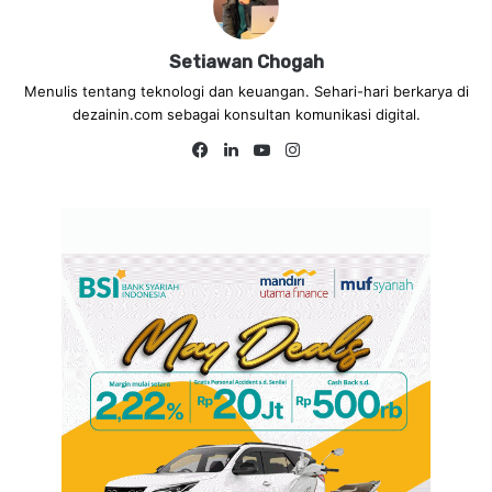
Setiawan Chogah
Menulis tentang teknologi dan keuangan. Sehari-hari berkarya di
dezainin.com sebagai konsultan komunikasi digital.
Fa
Lin
Yo
Ins
ce
ke
uT
tag
bo
dIn
ub
ra
ok
e
m