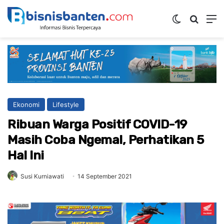
Switch ski
Mencar
M
Ekonomi
Lifestyle
Ribuan Warga Positif COVID-19
Masih Coba Ngemal, Perhatikan 5
Hal Ini
Susi Kurniawati
14 September 2021