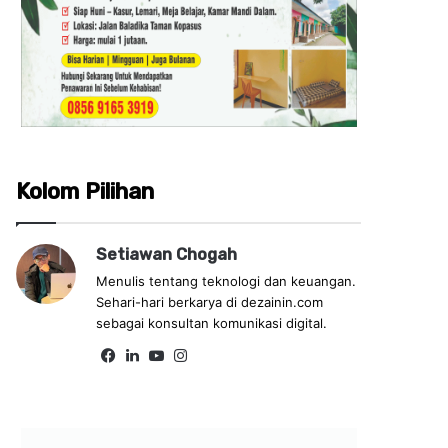
Kolom Pilihan
Setiawan Chogah
Menulis tentang teknologi dan keuangan.
Sehari-hari berkarya di dezainin.com
sebagai konsultan komunikasi digital.
Fa
Lin
Yo
Ins
ce
ke
uT
tag
bo
dIn
ub
ra
ok
e
m