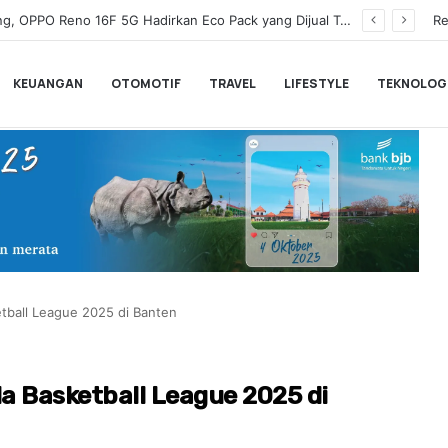
Wamenkeu Juda Agung Optimis Ekonomi Tumbuh Kuat dan Fiskal Tetap Terjaga di Tengah Ketidakpastian Global
Re
KEUANGAN
OTOMOTIF
TRAVEL
LIFESTYLE
TEKNOLOG
tball League 2025 di Banten
a Basketball League 2025 di