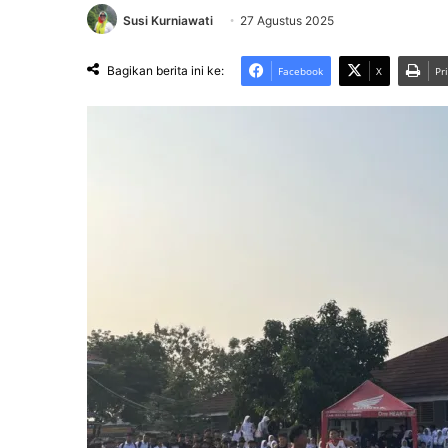
Susi Kurniawati
27 Agustus 2025
Bagikan berita ini ke:
Facebook
X
Pr