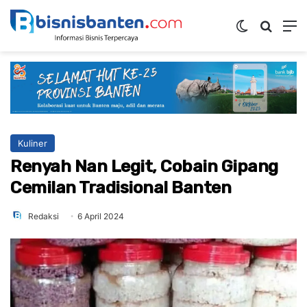
Switch ski
Mencar
M
Kuliner
Renyah Nan Legit, Cobain Gipang
Cemilan Tradisional Banten
Redaksi
6 April 2024