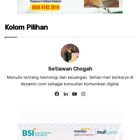
Kolom Pilihan
Setiawan Chogah
Menulis tentang teknologi dan keuangan. Sehari-hari berkarya di
dezainin.com sebagai konsultan komunikasi digital.
Fa
Lin
Yo
Ins
ce
ke
uT
tag
bo
dIn
ub
ra
ok
e
m