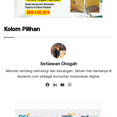
Kolom Pilihan
Setiawan Chogah
Menulis tentang teknologi dan keuangan. Sehari-hari berkarya di
dezainin.com sebagai konsultan komunikasi digital.
Fa
Lin
Yo
Ins
ce
ke
uT
tag
bo
dIn
ub
ra
ok
e
m