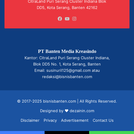
CitraLand Puri Serang Cluster Indiana Blok
DD5, Kota Serang, Banten 42162
Facebook
YouTube
Instagram
PT Banten Media Kreasindo
Kantor: CitraLand Puri Serang Cluster Indiana,
Blok DD5 No. 1, Kota Serang, Banten
Email: susinuril125@gmail.com atau
redaksi@bisnisbanten.com
© 2017-2025 bisnisbanten.com | All Rights Reserved.
Designed by ❤
dezainin.com
Disclaimer
Privacy
Advertisement
Contact Us