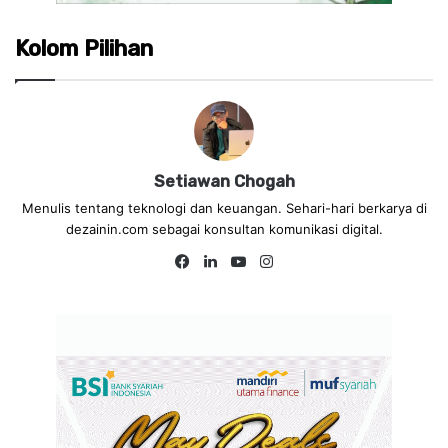
Kolom Pilihan
Setiawan Chogah
Menulis tentang teknologi dan keuangan. Sehari-hari berkarya di
dezainin.com sebagai konsultan komunikasi digital.
Fa
Lin
Yo
Ins
ce
ke
uT
tag
bo
dIn
ub
ra
ok
e
m