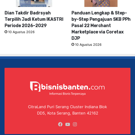
Dian Takdir Badrsyah
Panduan Lengkap & Step-
Terpilih Jadi Ketum IKASTRI
by-Step Pengajuan SKB PPh
Periode 2026–2029
Pasal 22 Merchant
Marketplace via Coretax
10 Agustus 2026
DJP
10 Agustus 2026
CitraLand Puri Serang Cluster Indiana Blok
DD5, Kota Serang, Banten 42162
Facebook
YouTube
Instagram