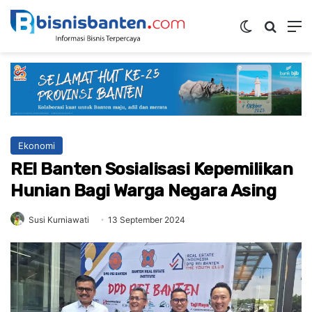
Switch ski
Mencar
M
Ekonomi
REI Banten Sosialisasi Kepemilikan
Hunian Bagi Warga Negara Asing
Susi Kurniawati
13 September 2024