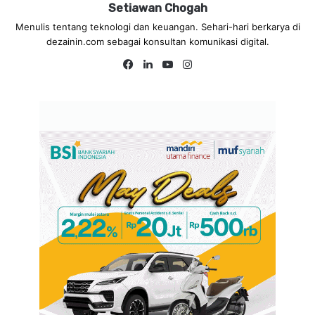
Setiawan Chogah
Menulis tentang teknologi dan keuangan. Sehari-hari berkarya di
dezainin.com sebagai konsultan komunikasi digital.
Fa
Lin
Yo
Ins
ce
ke
uT
tag
bo
dIn
ub
ra
ok
e
m