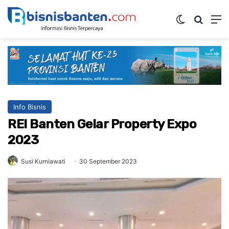
Switch ski
Mencar
M
Info Bisnis
REI Banten Gelar Property Expo
2023
Susi Kurniawati
30 September 2023