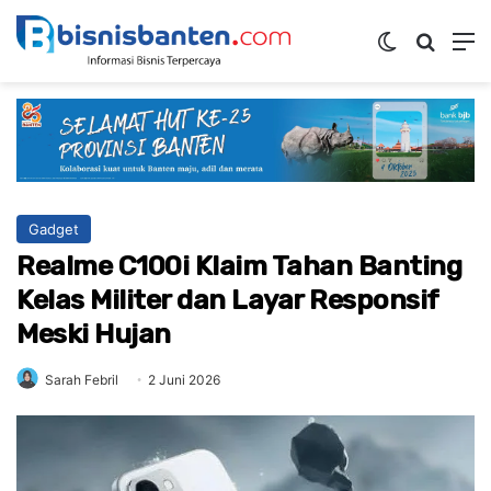
Switch ski
Mencar
M
Gadget
Realme C100i Klaim Tahan Banting
Kelas Militer dan Layar Responsif
Meski Hujan
Sarah Febril
2 Juni 2026