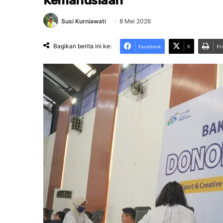
Kemanusiaan
Susi Kurniawati
8 Mei 2026
Bagikan berita ini ke:
Facebook
X
Pr