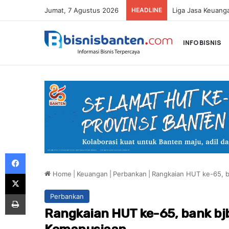
Jumat, 7 Agustus 2026
HEADLINE
INFO BISNIS
Facebook
Home
|
Keuangan
|
Perbankan
|
Rangkaian HUT ke-65, b
X
Print
Perbankan
Rangkaian HUT ke-65, bank bjb