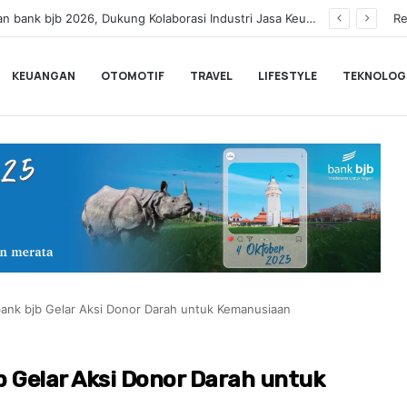
Dinilai Masih Rendah Saat MTQ, Puluhan Kafilah Kaligrafi Dibekali ke Lemka Sukabumi
Re
KEUANGAN
OTOMOTIF
TRAVEL
LIFESTYLE
TEKNOLOG
ank bjb Gelar Aksi Donor Darah untuk Kemanusiaan
 Gelar Aksi Donor Darah untuk