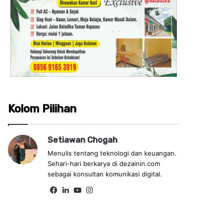
Kolom Pilihan
Setiawan Chogah
Menulis tentang teknologi dan keuangan.
Sehari-hari berkarya di dezainin.com
sebagai konsultan komunikasi digital.
Fa
Lin
Yo
Ins
ce
ke
uT
tag
bo
dIn
ub
ra