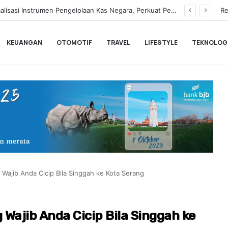
Hampir Sentuh 70.000 Pengguna, Polytron Optimis Sambut Ajang GIIAS 2026 dengan Respon Positif
Re
KEUANGAN
OTOMOTIF
TRAVEL
LIFESTYLE
TEKNOLOG
 Wajib Anda Cicip Bila Singgah ke Kota Serang
 Wajib Anda Cicip Bila Singgah ke