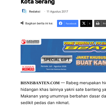
Kota Serang
Redaksi
11 Agustus 2017
Bagikan berita ini ke:
Facebook
X
Pr
— Rabeg merupakan hida
BISNISBANTEN.COM
hidangan khas lainnya yakni sate banteng yan
Makanan yang umumnya berbahan dasar dag
sedikit pedas dan nikmat.