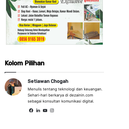
Kolom Pilihan
Setiawan Chogah
Menulis tentang teknologi dan keuangan.
Sehari-hari berkarya di dezainin.com
sebagai konsultan komunikasi digital.
Fa
Lin
Yo
Ins
ce
ke
uT
tag
bo
dIn
ub
ra