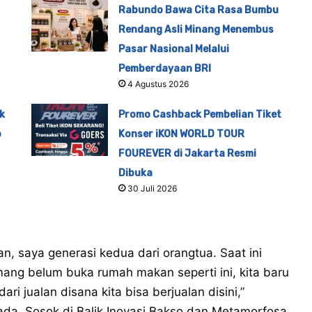
Rabundo Bawa Cita Rasa Bumbu
Rendang Asli Minang Menembus
Pasar Nasional Melalui
Pemberdayaan BRI
4 Agustus 2026
k
Promo Cashback Pembelian Tiket
p
Konser iKON WORLD TOUR
FOUREVER di Jakarta Resmi
Dibuka
30 Juli 2026
n, saya generasi kedua dari orangtua. Saat ini
ang belum buka rumah makan seperti ini, kita baru
ari jualan disana kita bisa berjualan disini,”
ada, Sosok di Balik Inovasi Bakso dan Metamorfosa