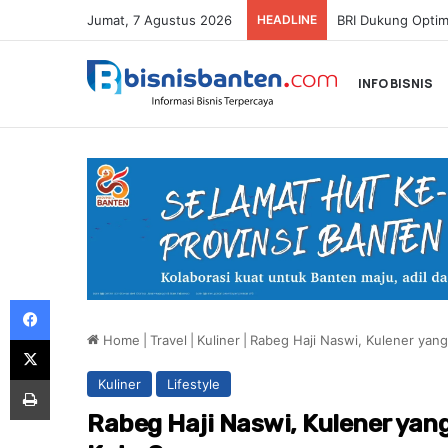
Jumat, 7 Agustus 2026
HEADLINE
INFO BISNIS
Facebook
Home
|
Travel
|
Kuliner
|
Rabeg Haji Naswi, Kulener yang
X
Print
Kuliner
Lifestyle
Rabeg Haji Naswi, Kulener yang