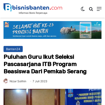
Switch ski
Mencar
M
Banten24
Puluhan Guru Ikut Seleksi
Pascasarjana ITB Program
Beasiswa Dari Pemkab Serang
Nizar Solihin
7 Juli 2023