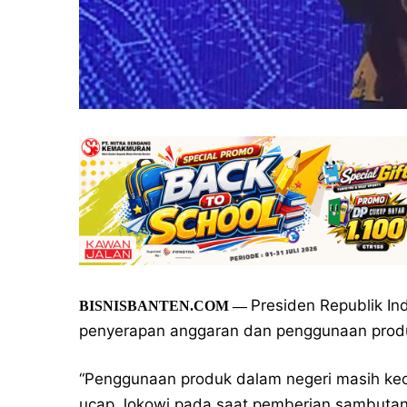
Presiden Republik In
BISNISBANTEN.COM
—
penyerapan anggaran dan penggunaan produ
“Penggunaan produk dalam negeri masih keci
ucap Jokowi pada saat pemberian sambutan