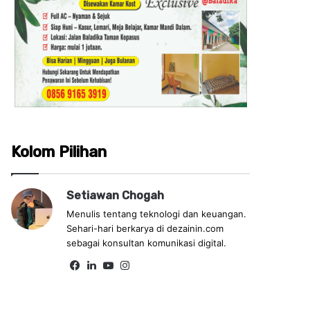
Kolom Pilihan
Setiawan Chogah
Menulis tentang teknologi dan keuangan.
Sehari-hari berkarya di dezainin.com
sebagai konsultan komunikasi digital.
Fa
Lin
Yo
Ins
ce
ke
uT
tag
bo
dIn
ub
ra