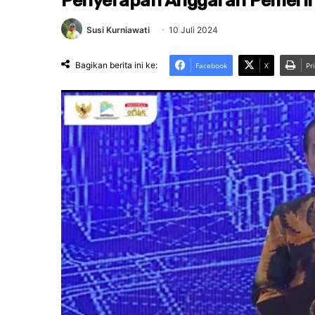
Penyerapan Anggaran Pemeri
Susi Kurniawati
10 Juli 2024
Bagikan berita ini ke:
Facebook
X
Pr