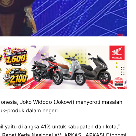
donesia, Joko Widodo (Jokowi) menyoroti masalah
k-produk dalam negeri.
l yaitu di angka 41% untuk kabupaten dan kota,”
 Rapat Kerja Nasional XVI APKASI, APKASI Otonomi