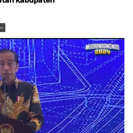
ntah Kabupaten
int