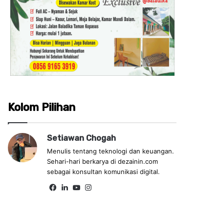
Kolom Pilihan
Setiawan Chogah
Menulis tentang teknologi dan keuangan.
Sehari-hari berkarya di dezainin.com
sebagai konsultan komunikasi digital.
Fa
Lin
Yo
Ins
ce
ke
uT
tag
bo
dIn
ub
ra