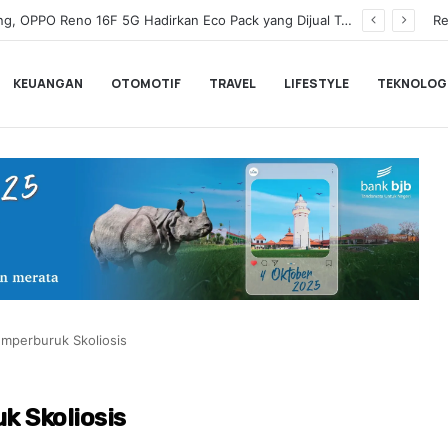
Wamenkeu Juda Agung Optimis Ekonomi Tumbuh Kuat dan Fiskal Tetap Terjaga di Tengah Ketidakpastian Global
Re
KEUANGAN
OTOMOTIF
TRAVEL
LIFESTYLE
TEKNOLOG
mperburuk Skoliosis
k Skoliosis