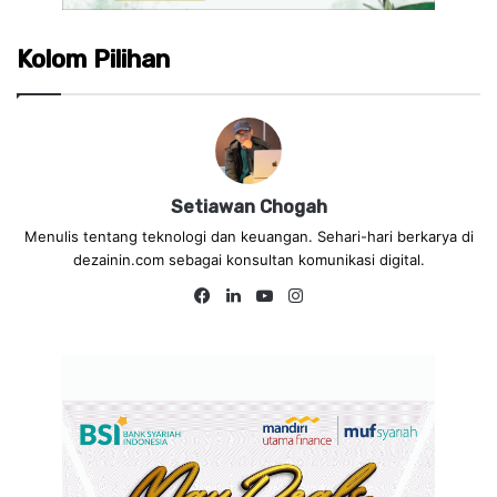
Kolom Pilihan
Setiawan Chogah
Menulis tentang teknologi dan keuangan. Sehari-hari berkarya di
dezainin.com sebagai konsultan komunikasi digital.
Fa
Lin
Yo
Ins
ce
ke
uT
tag
bo
dIn
ub
ra
ok
e
m