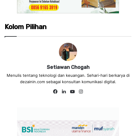
Kolom Pilihan
Setiawan Chogah
Menulis tentang teknologi dan keuangan. Sehari-hari berkarya di
dezainin.com sebagai konsultan komunikasi digital.
Fa
Lin
Yo
Ins
ce
ke
uT
tag
bo
dIn
ub
ra
ok
e
m