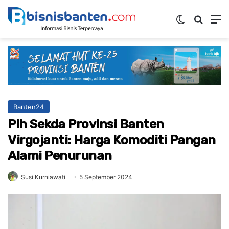
Switch ski
Mencar
M
Banten24
Plh Sekda Provinsi Banten
Virgojanti: Harga Komoditi Pangan
Alami Penurunan
Susi Kurniawati
5 September 2024