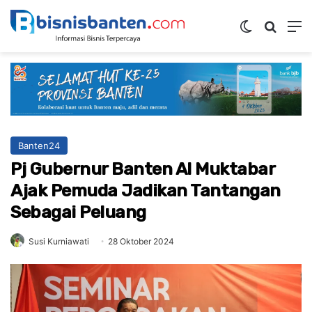
Switch ski
Mencar
M
Banten24
Pj Gubernur Banten Al Muktabar
Ajak Pemuda Jadikan Tantangan
Sebagai Peluang
Susi Kurniawati
28 Oktober 2024