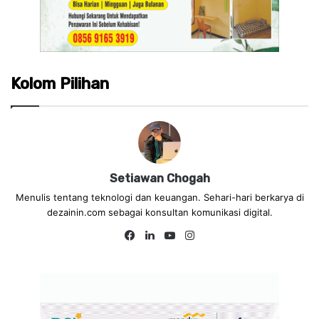
Kolom Pilihan
Setiawan Chogah
Menulis tentang teknologi dan keuangan. Sehari-hari berkarya di
dezainin.com sebagai konsultan komunikasi digital.
Fa
Lin
Yo
Ins
ce
ke
uT
tag
bo
dIn
ub
ra
ok
e
m