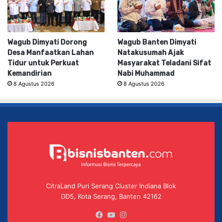
Wagub Dimyati Dorong
Wagub Banten Dimyati
Desa Manfaatkan Lahan
Natakusumah Ajak
Tidur untuk Perkuat
Masyarakat Teladani Sifat
Kemandirian
Nabi Muhammad
8 Agustus 2026
8 Agustus 2026
CitraLand Puri Serang Cluster Indiana Blok
DD5, Kota Serang, Banten 42162
Facebook
YouTube
Instagram