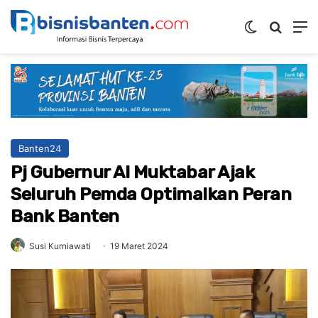
Switch ski
Mencar
M
Banten24
Pj Gubernur Al Muktabar Ajak
Seluruh Pemda Optimalkan Peran
Bank Banten
Susi Kurniawati
19 Maret 2024